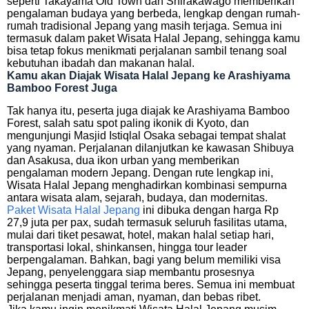
seperti Takayama Old Town dan Shirakawago memberikan
pengalaman budaya yang berbeda, lengkap dengan rumah-
rumah tradisional Jepang yang masih terjaga. Semua ini
termasuk dalam paket Wisata Halal Jepang, sehingga kamu
bisa tetap fokus menikmati perjalanan sambil tenang soal
kebutuhan ibadah dan makanan halal.
Kamu akan Diajak Wisata Halal Jepang ke Arashiyama
Bamboo Forest Juga
Tak hanya itu, peserta juga diajak ke Arashiyama Bamboo
Forest, salah satu spot paling ikonik di Kyoto, dan
mengunjungi Masjid Istiqlal Osaka sebagai tempat shalat
yang nyaman. Perjalanan dilanjutkan ke kawasan Shibuya
dan Asakusa, dua ikon urban yang memberikan
pengalaman modern Jepang. Dengan rute lengkap ini,
Wisata Halal Jepang menghadirkan kombinasi sempurna
antara wisata alam, sejarah, budaya, dan modernitas.
Paket Wisata Halal Jepang
ini dibuka dengan harga Rp
27,9 juta per pax, sudah termasuk seluruh fasilitas utama,
mulai dari tiket pesawat, hotel, makan halal setiap hari,
transportasi lokal, shinkansen, hingga tour leader
berpengalaman. Bahkan, bagi yang belum memiliki visa
Jepang, penyelenggara siap membantu prosesnya
sehingga peserta tinggal terima beres. Semua ini membuat
perjalanan menjadi aman, nyaman, dan bebas ribet.