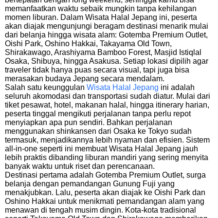
memanfaatkan waktu sebaik mungkin tanpa kehilangan
momen liburan. Dalam Wisata Halal Jepang ini, peserta
akan diajak mengunjungi beragam destinasi menarik mulai
dari belanja hingga wisata alam: Gotemba Premium Outlet,
Oishi Park, Oshino Hakkai, Takayama Old Town,
Shirakawago, Arashiyama Bamboo Forest, Masjid Istiqlal
Osaka, Shibuya, hingga Asakusa. Setiap lokasi dipilih agar
traveler tidak hanya puas secara visual, tapi juga bisa
merasakan budaya Jepang secara mendalam.
Salah satu keunggulan
Wisata Halal Jepang
ini adalah
seluruh akomodasi dan transportasi sudah diatur. Mulai dari
tiket pesawat, hotel, makanan halal, hingga itinerary harian,
peserta tinggal mengikuti perjalanan tanpa perlu repot
menyiapkan apa pun sendiri. Bahkan perjalanan
menggunakan shinkansen dari Osaka ke Tokyo sudah
termasuk, menjadikannya lebih nyaman dan efisien. Sistem
all-in-one seperti ini membuat Wisata Halal Jepang jauh
lebih praktis dibanding liburan mandiri yang sering menyita
banyak waktu untuk riset dan perencanaan.
Destinasi pertama adalah Gotemba Premium Outlet, surga
belanja dengan pemandangan Gunung Fuji yang
menakjubkan. Lalu, peserta akan diajak ke Oishi Park dan
Oshino Hakkai untuk menikmati pemandangan alam yang
menawan di tengah musim dingin. Kota-kota tradisional