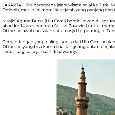
JAKARTA – Bila berencana jalani wisata halal ke Tur
Terlebih, masjid ini memiliki sejarah yang panjang da
Masjid Agung Bursa (Ulu Cami) berdiri kokoh di jant
abad ke-14 atas perintah Sultan Bayezid I untuk memp
Ottoman awal dan salah satu masjid terpenting di Turk
Pemandangan yang paling ikonik dari Ulu Cami adal
Ottoman yang bisa kamu lihat langsung dalam perjalan
teduh bagi para jamaah di bawahnya.