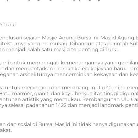
e Turki
enelusuri sejarah Masjid Agung Bursa ini. Masjid Agung Bu
tekturnya yang memukau. Dibangun atas perintah Sultan
menjadi salah satu masjid terpenting di Turki.
ami untuk memeringati kemenangannya yang gemilang 
n dan mengantarkan mereka ke era kejayaan baru. Pem
ahan arsitekturnya mencerminkan kekayaan dan keahli
ercaya untuk merancang dan membangun Ulu Cami. Ia me
atu marmer, granit, dan kayu berkualitas tinggi digu
n sentuhan artistik yang memukau. Pembangunan Ulu Ca
rnya selesai pada tahun 1422 dan menjadi landmark pent
 dan sosial di Bursa. Masjid ini tidak hanya digunakan 
akat.