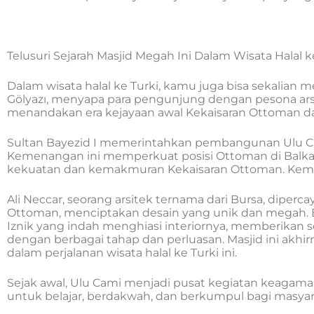
Telusuri Sejarah Masjid Megah Ini Dalam Wisata Halal k
Dalam wisata halal ke Turki, kamu juga bisa sekalian m
Gölyazı, menyapa para pengunjung dengan pesona arsi
menandakan era kejayaan awal Kekaisaran Ottoman dan 
Sultan Bayezid I memerintahkan pembangunan Ulu C
Kemenangan ini memperkuat posisi Ottoman di Balka
kekuatan dan kemakmuran Kekaisaran Ottoman. Kemeg
Ali Neccar, seorang arsitek ternama dari Bursa, dip
Ottoman, menciptakan desain yang unik dan megah. B
Iznik yang indah menghiasi interiornya, memberika
dengan berbagai tahap dan perluasan. Masjid ini akhi
dalam perjalanan wisata halal ke Turki ini.
Sejak awal, Ulu Cami menjadi pusat kegiatan keagamaan
untuk belajar, berdakwah, dan berkumpul bagi masyar