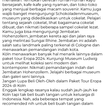
menawan. Temukan deretan rumah-rumah kayu
bersejarah, kafe-kafe yang nyaman, dan toko-toko
yang menjual berbagai macam souvenir. Kamu juga
wajib banget mengunjungi Schokoladenmuseum,
museum yang didedikasikan untuk cokelat. Pelajari
tentang sejarah cokelat, lihat bagaimana cokelat
dibuat, dan nikmati beberapa sampel cokelat lezat.
Kamu juga bisa mengunjungi Jembatan
Hohenzollern, jembatan kereta api dan jalan raya
yang melintasi Sungai Rhine. Jembatan ini adalah
salah satu landmark paling terkenal di Cologne dan
menawarkan pemandangan indah kota.
Köln menawarkan banyak hal menarik lainnya dalam
paket tour Eropa 2024. Kunjungi Museum Ludwig
untuk melihat koleksi seni modern dan
kontemporer. Nikmati pemandangan indah dari
Jembatan Hohenzollern. Jelajahi berbagai museum
dan galeri seni lainnya.
Jangan Lupa Beli Oleh-Oleh dalam Paket Tour Eropa
2024 di Koln
Enggak lengkap rasanya kalau sudah jauh-jauh ke
Koln tapi tak beli buah tangan untuk keluarga di
Indonesia. Nah, ada beberapa tempat yang
recomended nih untuk beli buah tangan dalam