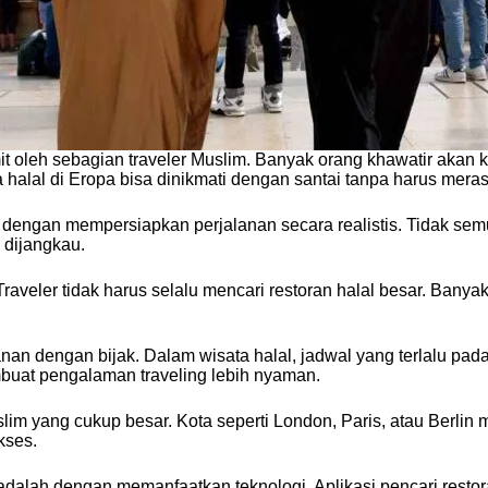
mit oleh sebagian traveler Muslim. Banyak orang khawatir aka
halal di Eropa bisa dinikmati dengan santai tanpa harus merasa
dengan mempersiapkan perjalanan secara realistis. Tidak semua 
 dijangkau.
 Traveler tidak harus selalu mencari restoran halal besar. Bany
anan dengan bijak. Dalam wisata halal, jadwal yang terlalu pad
buat pengalaman traveling lebih nyaman.
m yang cukup besar. Kota seperti London, Paris, atau Berlin m
kses.
ai adalah dengan memanfaatkan teknologi. Aplikasi pencari resto