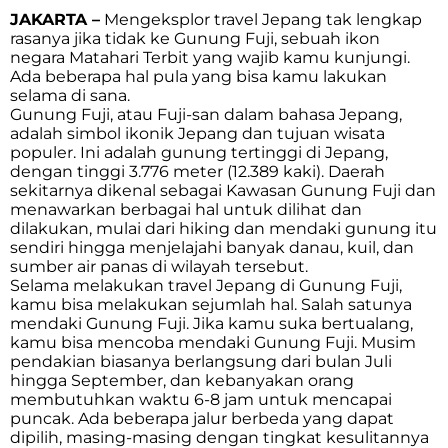
JAKARTA –
Mengeksplor travel Jepang tak lengkap
rasanya jika tidak ke Gunung Fuji, sebuah ikon
negara Matahari Terbit yang wajib kamu kunjungi.
Ada beberapa hal pula yang bisa kamu lakukan
selama di sana.
Gunung Fuji, atau Fuji-san dalam bahasa Jepang,
adalah simbol ikonik Jepang dan tujuan wisata
populer. Ini adalah gunung tertinggi di Jepang,
dengan tinggi 3.776 meter (12.389 kaki). Daerah
sekitarnya dikenal sebagai Kawasan Gunung Fuji dan
menawarkan berbagai hal untuk dilihat dan
dilakukan, mulai dari hiking dan mendaki gunung itu
sendiri hingga menjelajahi banyak danau, kuil, dan
sumber air panas di wilayah tersebut.
Selama melakukan travel Jepang di Gunung Fuji,
kamu bisa melakukan sejumlah hal. Salah satunya
mendaki Gunung Fuji. Jika kamu suka bertualang,
kamu bisa mencoba mendaki Gunung Fuji. Musim
pendakian biasanya berlangsung dari bulan Juli
hingga September, dan kebanyakan orang
membutuhkan waktu 6-8 jam untuk mencapai
puncak. Ada beberapa jalur berbeda yang dapat
dipilih, masing-masing dengan tingkat kesulitannya