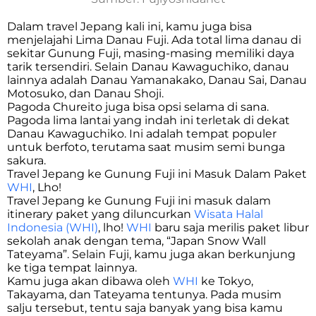
Dalam travel Jepang kali ini, kamu juga bisa
menjelajahi Lima Danau Fuji. Ada total lima danau di
sekitar Gunung Fuji, masing-masing memiliki daya
tarik tersendiri. Selain Danau Kawaguchiko, danau
lainnya adalah Danau Yamanakako, Danau Sai, Danau
Motosuko, dan Danau Shoji.
Pagoda Chureito juga bisa opsi selama di sana.
Pagoda lima lantai yang indah ini terletak di dekat
Danau Kawaguchiko. Ini adalah tempat populer
untuk berfoto, terutama saat musim semi bunga
sakura.
Travel Jepang ke Gunung Fuji ini Masuk Dalam Paket
WHI
, Lho!
Travel Jepang ke Gunung Fuji ini masuk dalam
itinerary paket yang diluncurkan
Wisata Halal
Indonesia (WHI)
, lho!
WHI
baru saja merilis paket libur
sekolah anak dengan tema, “Japan Snow Wall
Tateyama”. Selain Fuji, kamu juga akan berkunjung
ke tiga tempat lainnya.
Kamu juga akan dibawa oleh
WHI
ke Tokyo,
Takayama, dan Tateyama tentunya. Pada musim
salju tersebut, tentu saja banyak yang bisa kamu