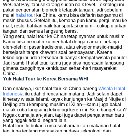
WeChat Pay, tapi sekarang sudah naik level. Teknologi ini
pakai pengenalan biometrik telapak tangan, jadi sebelum
mulai
halal tour
ke China, kamu bisa daftarin tanganmu di
mesin khusus. Setelah itu, kemana pun kamu pergi, mau ke
mall, resto, bahkan naik transportasi umum—cukup ulurkan
tangan, dan semua langsung beres.
Yang seru, halal tour ke China tetap nyaman untuk muslim.
Kamu bisa nikmatin kuliner halal dengan aman, belanja
oleh-oleh di pasar tradisional, atau eksplor masjid-masjid
bersejarah tanpa khawatir soal pembayaran. Karena
teknologi ini udah tersebar di banyak tempat wisata populer.
Jadi sambil halal tour, kamu juga bisa ngerasain langsung
gimana canggihnya kehidupan sehari-hari masyarakat
China.
Yuk Halal Tour ke Korea Bersama WHI
Dan enaknya, ikut halal tour ke China bareng
Wisata Halal
Indonesia
itu udah direncanain matang. Jadi selain dapet
itinerary wisata Islami, kayak kunjungan ke Masjid Niujie di
Beijing atau kampung muslim di Xi’an—kamu juga bakal
diajak coba langsung teknologi keren ini. Seru banget kan?
Nggak cuma jalan-jalan, tapi juga dapet pengalaman baru
yang nggak ada di negara lain.
Halal tour itu bukan cuma soal aman cari makanan halal,
tapi juga tentang merasakan budaya, teknologi, dan