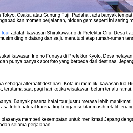
 Tokyo, Osaka, atau Gunung Fuji. Padahal, ada banyak tempat la
engabadikan momen perjalanan, hidden gem seperti ini sering m
 tour
adalah kawasan Shirakawa-go di Prefektur Gifu. Desa tra
t musim dingin datang dan salju menutupi atap rumah-rumah ter
nyukai kawasan Ine no Funaya di Prefektur Kyoto. Desa nelayan
 dan punya banyak spot foto yang berbeda dari destinasi Jepan
sebagai alternatif destinasi. Kota ini memiliki kawasan tua H
k, terutama saat pagi hari ketika wisatawan belum terlalu ramai.
anya. Banyak peserta halal tour justru merasa lebih menikmati
rasa lebih natural karena lingkungan sekitar masih relatif tenan
 ini biasanya memberi kesempatan untuk menikmati Jepang dengan 
badah selama perjalanan.