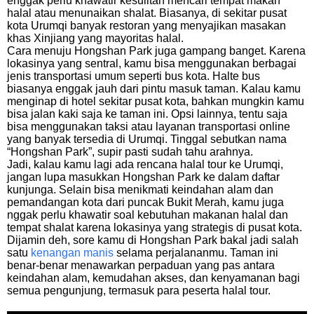
enggak perlu khawatir kesulitan mencari tempat makan
halal atau menunaikan shalat. Biasanya, di sekitar pusat
kota Urumqi banyak restoran yang menyajikan masakan
khas Xinjiang yang mayoritas halal.
Cara menuju Hongshan Park juga gampang banget. Karena
lokasinya yang sentral, kamu bisa menggunakan berbagai
jenis transportasi umum seperti bus kota. Halte bus
biasanya enggak jauh dari pintu masuk taman. Kalau kamu
menginap di hotel sekitar pusat kota, bahkan mungkin kamu
bisa jalan kaki saja ke taman ini. Opsi lainnya, tentu saja
bisa menggunakan taksi atau layanan transportasi online
yang banyak tersedia di Urumqi. Tinggal sebutkan nama
“Hongshan Park”, supir pasti sudah tahu arahnya.
Jadi, kalau kamu lagi ada rencana halal tour ke Urumqi,
jangan lupa masukkan Hongshan Park ke dalam daftar
kunjunga. Selain bisa menikmati keindahan alam dan
pemandangan kota dari puncak Bukit Merah, kamu juga
nggak perlu khawatir soal kebutuhan makanan halal dan
tempat shalat karena lokasinya yang strategis di pusat kota.
Dijamin deh, sore kamu di Hongshan Park bakal jadi salah
satu
kenangan manis
selama perjalananmu. Taman ini
benar-benar menawarkan perpaduan yang pas antara
keindahan alam, kemudahan akses, dan kenyamanan bagi
semua pengunjung, termasuk para peserta halal tour.