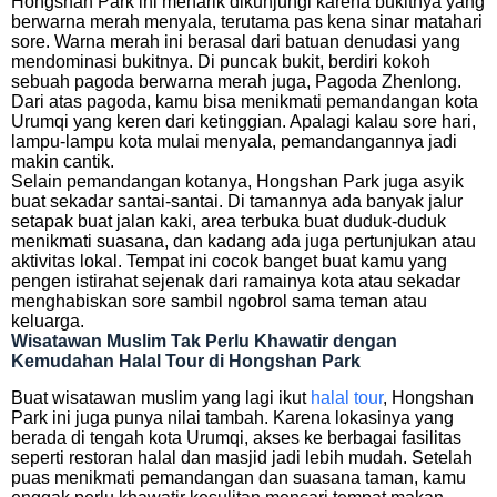
Hongshan Park ini menarik dikunjungi karena bukitnya yang
berwarna merah menyala, terutama pas kena sinar matahari
sore. Warna merah ini berasal dari batuan denudasi yang
mendominasi bukitnya. Di puncak bukit, berdiri kokoh
sebuah pagoda berwarna merah juga, Pagoda Zhenlong.
Dari atas pagoda, kamu bisa menikmati pemandangan kota
Urumqi yang keren dari ketinggian. Apalagi kalau sore hari,
lampu-lampu kota mulai menyala, pemandangannya jadi
makin cantik.
Selain pemandangan kotanya, Hongshan Park juga asyik
buat sekadar santai-santai. Di tamannya ada banyak jalur
setapak buat jalan kaki, area terbuka buat duduk-duduk
menikmati suasana, dan kadang ada juga pertunjukan atau
aktivitas lokal. Tempat ini cocok banget buat kamu yang
pengen istirahat sejenak dari ramainya kota atau sekadar
menghabiskan sore sambil ngobrol sama teman atau
keluarga.
Wisatawan Muslim Tak Perlu Khawatir dengan
Kemudahan Halal Tour di Hongshan Park
Buat wisatawan muslim yang lagi ikut
halal tour
, Hongshan
Park ini juga punya nilai tambah. Karena lokasinya yang
berada di tengah kota Urumqi, akses ke berbagai fasilitas
seperti restoran halal dan masjid jadi lebih mudah. Setelah
puas menikmati pemandangan dan suasana taman, kamu