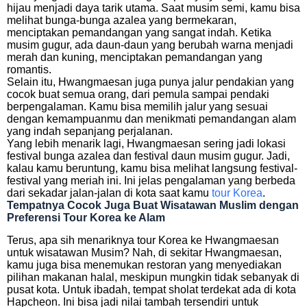
hijau menjadi daya tarik utama. Saat musim semi, kamu bisa
melihat bunga-bunga azalea yang bermekaran,
menciptakan pemandangan yang sangat indah. Ketika
musim gugur, ada daun-daun yang berubah warna menjadi
merah dan kuning, menciptakan pemandangan yang
romantis.
Selain itu, Hwangmaesan juga punya jalur pendakian yang
cocok buat semua orang, dari pemula sampai pendaki
berpengalaman. Kamu bisa memilih jalur yang sesuai
dengan kemampuanmu dan menikmati pemandangan alam
yang indah sepanjang perjalanan.
Yang lebih menarik lagi, Hwangmaesan sering jadi lokasi
festival bunga azalea dan festival daun musim gugur. Jadi,
kalau kamu beruntung, kamu bisa melihat langsung festival-
festival yang meriah ini. Ini jelas pengalaman yang berbeda
dari sekadar jalan-jalan di kota saat kamu
tour Korea
.
Tempatnya Cocok Juga Buat Wisatawan Muslim dengan
Preferensi Tour Korea ke Alam
Terus, apa sih menariknya tour Korea ke Hwangmaesan
untuk wisatawan Musim? Nah, di sekitar Hwangmaesan,
kamu juga bisa menemukan restoran yang menyediakan
pilihan makanan halal, meskipun mungkin tidak sebanyak di
pusat kota. Untuk ibadah, tempat sholat terdekat ada di kota
Hapcheon. Ini bisa jadi nilai tambah tersendiri untuk