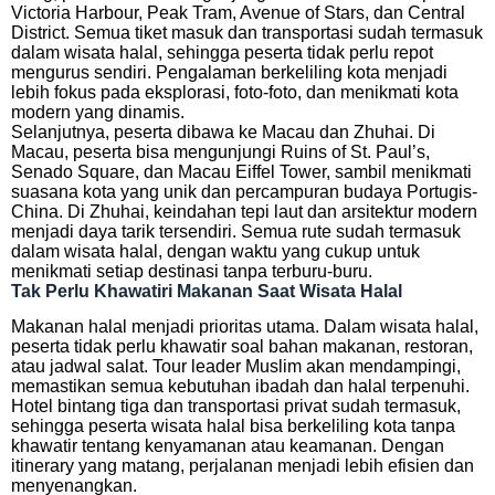
Victoria Harbour, Peak Tram, Avenue of Stars, dan Central
District. Semua tiket masuk dan transportasi sudah termasuk
dalam wisata halal, sehingga peserta tidak perlu repot
mengurus sendiri. Pengalaman berkeliling kota menjadi
lebih fokus pada eksplorasi, foto-foto, dan menikmati kota
modern yang dinamis.
Selanjutnya, peserta dibawa ke Macau dan Zhuhai. Di
Macau, peserta bisa mengunjungi Ruins of St. Paul’s,
Senado Square, dan Macau Eiffel Tower, sambil menikmati
suasana kota yang unik dan percampuran budaya Portugis-
China. Di Zhuhai, keindahan tepi laut dan arsitektur modern
menjadi daya tarik tersendiri. Semua rute sudah termasuk
dalam wisata halal, dengan waktu yang cukup untuk
menikmati setiap destinasi tanpa terburu-buru.
Tak Perlu Khawatiri Makanan Saat Wisata Halal
Makanan halal menjadi prioritas utama. Dalam wisata halal,
peserta tidak perlu khawatir soal bahan makanan, restoran,
atau jadwal salat. Tour leader Muslim akan mendampingi,
memastikan semua kebutuhan ibadah dan halal terpenuhi.
Hotel bintang tiga dan transportasi privat sudah termasuk,
sehingga peserta wisata halal bisa berkeliling kota tanpa
khawatir tentang kenyamanan atau keamanan. Dengan
itinerary yang matang, perjalanan menjadi lebih efisien dan
menyenangkan.