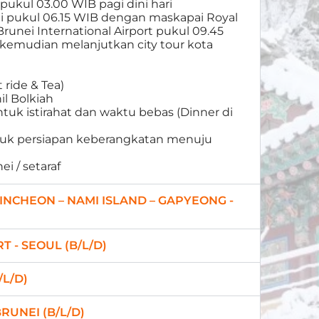
 pukul 03.00 WIB pagi dini hari
ei pukul 06.15 WIB dengan maskapai Royal
 Brunei International Airport pukul 09.45
i kemudian melanjutkan city tour kota
 ride & Tea)
il Bolkiah
tuk istirahat dan waktu bebas (Dinner di
ntuk persiapan keberangkatan menuju
ei / setaraf
 INCHEON – NAMI ISLAND – GAPYEONG -
T - SEOUL (B/L/D)
/L/D)
BRUNEI (B/L/D)