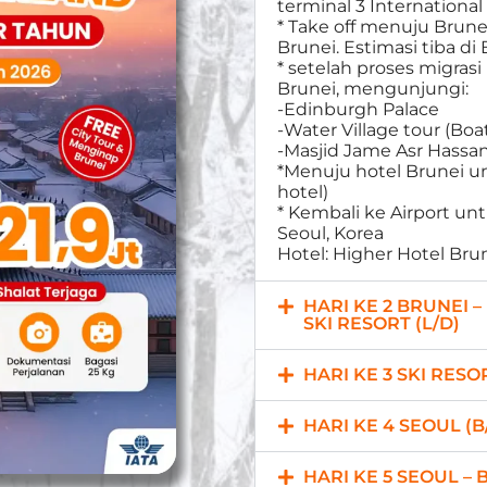
terminal 3 International
* Take off menuju Brun
Brunei. Estimasi tiba di
* setelah proses migras
Brunei, mengunjungi:
-Edinburgh Palace
-Water Village tour (Boat
-Masjid Jame Asr Hassan
*Menuju hotel Brunei un
hotel)
* Kembali ke Airport u
Seoul, Korea
Hotel: Higher Hotel Brun
HARI KE 2 BRUNEI –
SKI RESORT (L/D)
HARI KE 3 SKI RESOR
HARI KE 4 SEOUL (B
HARI KE 5 SEOUL – 