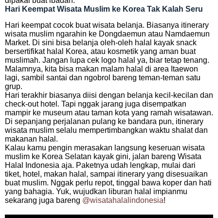
dipakai buat ibadah.
Hari Keempat Wisata Muslim ke Korea Tak Kalah Seru
Hari keempat cocok buat wisata belanja. Biasanya itinerary
wisata muslim ngarahin ke Dongdaemun atau Namdaemun
Market. Di sini bisa belanja oleh-oleh halal kayak snack
bersertifikat halal Korea, atau kosmetik yang aman buat
muslimah. Jangan lupa cek logo halal ya, biar tetap tenang.
Malamnya, kita bisa makan malam halal di area Itaewon
lagi, sambil santai dan ngobrol bareng teman-teman satu
grup.
Hari terakhir biasanya diisi dengan belanja kecil-kecilan dan
check-out hotel. Tapi nggak jarang juga disempatkan
mampir ke museum atau taman kota yang ramah wisatawan.
Di sepanjang perjalanan pulang ke bandara pun, itinerary
wisata muslim selalu mempertimbangkan waktu shalat dan
makanan halal.
Kalau kamu pengin merasakan langsung keseruan wisata
muslim ke Korea Selatan kayak gini, jalan bareng Wisata
Halal Indonesia aja. Paketnya udah lengkap, mulai dari
tiket, hotel, makan halal, sampai itinerary yang disesuaikan
buat muslim. Nggak perlu repot, tinggal bawa koper dan hati
yang bahagia. Yuk, wujudkan liburan halal impianmu
sekarang juga bareng
@wisatahalalindonesia
!