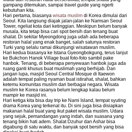
gampang ditemukan, sampai travel guide yang ngerti
kebutuhan kita.
Hari pertama, biasanya
wisata muslim
di Korea dimulai dari
Seoul. Kita langsung diajak jalan-jalan ke Namsan Seoul
Tower, ngeliat kota dari ketinggian. Meskipun belum banyak
musala, kita tetap bisa cari spot bersih dan tenang buat
shalat. Di sekitar Myeongdong juga udah ada beberapa
restoran halal yang enak banget, salah satunya restoran
Turki yang selalu ramai dikunjungi wisatawan muslim.
Hari kedua biasanya ke Istana Gyeongbokgung, terus lanjut
ke Bukchon Hanok Village buat foto-foto sambil pake
hanbok. Tenang, di beberapa penyewaan hanbok juga ada
ruang ganti khusus buat muslimah yang berhijab. Dan
jangan lupa, masjid Seoul Central Mosque di Itaewon
adalah tempat paling nyaman buat istirahat, shalat, bahkan
ketemu komunitas muslim dari berbagai negara. Wisata
muslim ke Korea rasanya belum lengkap kalau belum
mampir ke masjid ini.
Hari ketiga kita bisa day trip ke Nami Island, tempat syuting
drama Korea yang terkenal itu. Di sini juga bisa disiapkan
makanan halal buat yang ikut paket wisata muslim. Udara
yang sejuk, pemandangan yang indah, dan suasana yang
tenang bikin hati adem. Shalat Dzuhur dan Ashar bisa
digabung di satu waktu, dan banyak spot bersih yang bisa