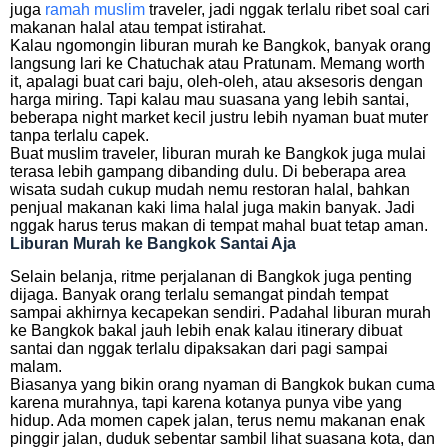
juga
ramah muslim
traveler, jadi nggak terlalu ribet soal cari
makanan halal atau tempat istirahat.
Kalau ngomongin liburan murah ke Bangkok, banyak orang
langsung lari ke Chatuchak atau Pratunam. Memang worth
it, apalagi buat cari baju, oleh-oleh, atau aksesoris dengan
harga miring. Tapi kalau mau suasana yang lebih santai,
beberapa night market kecil justru lebih nyaman buat muter
tanpa terlalu capek.
Buat muslim traveler, liburan murah ke Bangkok juga mulai
terasa lebih gampang dibanding dulu. Di beberapa area
wisata sudah cukup mudah nemu restoran halal, bahkan
penjual makanan kaki lima halal juga makin banyak. Jadi
nggak harus terus makan di tempat mahal buat tetap aman.
Liburan Murah ke Bangkok Santai Aja
Selain belanja, ritme perjalanan di Bangkok juga penting
dijaga. Banyak orang terlalu semangat pindah tempat
sampai akhirnya kecapekan sendiri. Padahal liburan murah
ke Bangkok bakal jauh lebih enak kalau itinerary dibuat
santai dan nggak terlalu dipaksakan dari pagi sampai
malam.
Biasanya yang bikin orang nyaman di Bangkok bukan cuma
karena murahnya, tapi karena kotanya punya vibe yang
hidup. Ada momen capek jalan, terus nemu makanan enak
pinggir jalan, duduk sebentar sambil lihat suasana kota, dan