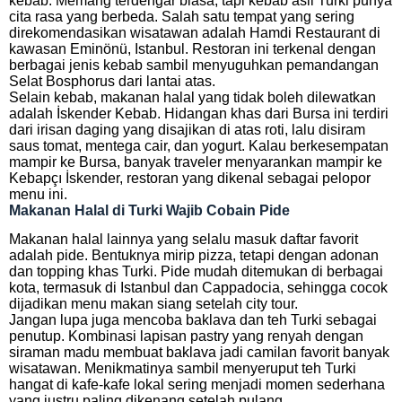
kebab. Memang terdengar biasa, tapi kebab asli Turki punya
cita rasa yang berbeda. Salah satu tempat yang sering
direkomendasikan wisatawan adalah Hamdi Restaurant di
kawasan Eminönü, Istanbul. Restoran ini terkenal dengan
berbagai jenis kebab sambil menyuguhkan pemandangan
Selat Bosphorus dari lantai atas.
Selain kebab, makanan halal yang tidak boleh dilewatkan
adalah İskender Kebab. Hidangan khas dari Bursa ini terdiri
dari irisan daging yang disajikan di atas roti, lalu disiram
saus tomat, mentega cair, dan yogurt. Kalau berkesempatan
mampir ke Bursa, banyak traveler menyarankan mampir ke
Kebapçı İskender, restoran yang dikenal sebagai pelopor
menu ini.
Makanan Halal di Turki Wajib Cobain Pide
Makanan halal lainnya yang selalu masuk daftar favorit
adalah pide. Bentuknya mirip pizza, tetapi dengan adonan
dan topping khas Turki. Pide mudah ditemukan di berbagai
kota, termasuk di Istanbul dan Cappadocia, sehingga cocok
dijadikan menu makan siang setelah city tour.
Jangan lupa juga mencoba baklava dan teh Turki sebagai
penutup. Kombinasi lapisan pastry yang renyah dengan
siraman madu membuat baklava jadi camilan favorit banyak
wisatawan. Menikmatinya sambil menyeruput teh Turki
hangat di kafe-kafe lokal sering menjadi momen sederhana
yang justru paling dikenang setelah pulang.