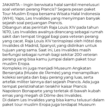
JAKARTA – Ingin berwisata halal sambil menelusuri
soal veteran perang Prancis? Segera pesan paket
Tour Muslim Eropa bersama Wisata Halal Indonesia
(WHI). Yaps, Les Invalides yang menyimpan banyak
sejarah soal perjuangan Prancis.
Dibangun atas perintah Raja Louis XIV pada tahun
1670, Les Invalides awalnya dirancang sebagai rumah
sakit dan tempat tinggal bagi para veteran perang
yang cacat. Raja Louis XIV terinspirasi oleh Hôtel des
Invalides di Madrid, Spanyol, yang didirikan untuk
tujuan yang sama. Saat ini, Les Invalides masih
berfungsi sebagai rumah bagi sekitar 200 veteran
perang yang bisa kamu jumpai dalam paket tour
muslim Eropa.
Kompleks ini juga menjadi Museum Angkatan
Bersenjata (Musée de l’Armée) yang menampilkan
koleksi senjata dan baju perang yang luas, serta
artefak militer lainnya dari sejarah Prancis. Ada juga
tempat peristirahatan terakhir kaisar Prancis
Napoleon Bonaparte yang terletak di bawah kubah
emas yang megah di Dôme des Invalides.
Di dalam Les Invalides yang bisa kamu telusuri dalam
paket tour muslim Eropa juga terdapat Museum