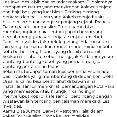
Les Invalides lebih dari sekadar makam. Di dalamnya
terdapat museum yang menyimpan koleksi senjata
dan baju besi yang luar biasa. Pedang-pedang
berkarat dan baju zirah yang kokoh menjadi saksi
bisu pertempuran sengit sepanjang sejarah Prancis.
Dalam paket tour muslim Eropa, kamu bisa
membayangkan para tentara gagah berani yang
pernah menggunakan senjata-senjata tersebut.
Tapi Les Invalides tak melulu perang. Ada museum
lain yang memamerkan model-model miniatur kota-
kota berbenteng Prancis yang detail dan rumit.
Seakan miniatur tersebut mengajak Anda menyusuri
benteng-benteng kokoh yang pernah menjadi
benteng pertahanan Prancis.
Selain itu, terdapat taman luas bernama Esplanade
des Invalides yang membentang di depan kompleks.
Di sana, kamu bisa beristirahat di bawah sinar
matahari sambil menikmati pemandangan kota Paris
yang memesona. Atau mungkin kamu ingin
menyeruput kopi di kafe sambil berbincang dengan
wisatawan lain tentang pengalaman mereka di Les
Invalides.
Kamu Bisa Jumpai Banyak Restoran Halal dalam
Paket Tour Muslim Eropa ke Les Invalides