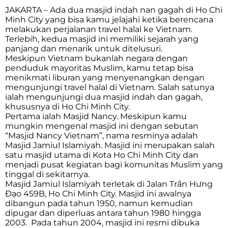
JAKARTA – Ada dua masjid indah nan gagah di Ho Chi
Minh City yang bisa kamu jelajahi ketika berencana
melakukan perjalanan travel halal ke Vietnam.
Terlebih, kedua masjid ini memiliki sejarah yang
panjang dan menarik untuk ditelusuri.
Meskipun Vietnam bukanlah negara dengan
penduduk mayoritas Muslim, kamu tetap bisa
menikmati liburan yang menyenangkan dengan
mengunjungi travel halal di Vietnam. Salah satunya
ialah mengunjungi dua masjid indah dan gagah,
khususnya di Ho Chi Minh City.
Pertama ialah Masjid Nancy. Meskipun kamu
mungkin mengenal masjid ini dengan sebutan
“Masjid Nancy Vietnam”, nama resminya adalah
Masjid Jamiul Islamiyah. Masjid ini merupakan salah
satu masjid utama di Kota Ho Chi Minh City dan
menjadi pusat kegiatan bagi komunitas Muslim yang
tinggal di sekitarnya.
Masjid Jamiul Islamiyah terletak di Jalan Trần Hưng
Đạo 459B, Ho Chi Minh City. Masjid ini awalnya
dibangun pada tahun 1950, namun kemudian
dipugar dan diperluas antara tahun 1980 hingga
2003. Pada tahun 2004, masjid ini resmi dibuka