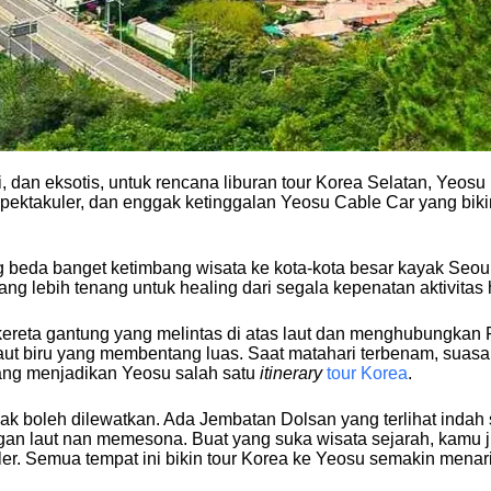
, dan eksotis, untuk rencana liburan tour Korea Selatan, Yeos
ktakuler, dan enggak ketinggalan Yeosu Cable Car yang bikin
beda banget ketimbang wisata ke kota-kota besar kayak Seoul
g lebih tenang untuk healing dari segala kepenatan aktivitas 
kereta gantung yang melintas di atas laut dan menghubungkan 
t biru yang membentang luas. Saat matahari terbenam, suasa
ang menjadikan Yeosu salah satu
itinerary
tour Korea
.
gak boleh dilewatkan. Ada Jembatan Dolsan yang terlihat inda
an laut nan memesona. Buat yang suka wisata sejarah, kamu 
ler. Semua tempat ini bikin tour Korea ke Yeosu semakin menar