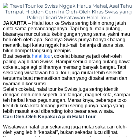
JAKARTA
– Halal tour ke Swiss sering bikin orang jatuh
cinta sama pemandangannya. Tapi begitu mau pulang,
biasanya muncul satu kebingungan yang sama, yakni mau
beli oleh-oleh apa. Soalnya Swiss punya banyak barang
menarik, tapi kalau nggak hati-hati, belanja di sana bisa
bikin dompet langsung menipis.
Buat peserta
halal tour
, cokelat biasanya jadi oleh-oleh
paling wajib dari Swiss. Hampir semua orang pulang bawa
cokelat, apalagi pilihannya memang banyak banget. Tapi
sekarang wisatawan halal tour juga mulai lebih selektif,
terutama buat memastikan bahan yang dipakai aman dan
nyaman dikonsumsi.
Selain cokelat, halal tour ke Swiss juga sering identik
dengan oleh-oleh seperti jam tangan, magnet kota, sampai
teh herbal khas pegunungan. Menariknya, beberapa toko
kecil di kota-kota tenang justru sering punya harga yang
lebih masuk akal dibanding toko besar area wisata.
Cari Oleh-Oleh Kepakai Aja di Halal Tour
Wisatawan halal tour sekarang juga mulai suka cari oleh-
oleh yang lebih “kepakai”, bukan sekadar lucu dilihat.