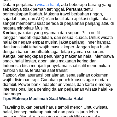
Dalam perjalanan
wisata halal
, ada beberapa barang yang
sebaiknya tidak pernah tertinggal.
Pertama
tentu
perlengkapan ibadah. Mukena travel berbahan ringan,
sajadah tipis, dan Al-Qur’an kecil atau aplikasi digital akan
sangat membantu saat berada di perjalanan panjang atau di
negara minoritas Muslim.
Kedua
, pakaian yang nyaman dan sopan. Pilih outfit
longgar, mudah dipadukan, dan sesuai cuaca. Untuk wisata
halal ke negara empat musim, jaket panjang, inner hangat,
dan kaos kaki tebal wajib masuk koper. Jangan lupa hijab
dengan bahan breathable agar tetap nyaman seharian.
Ketiga
, perlengkapan penunjang makanan halal. Membawa
snack halal instan, abon, atau makanan kering dari
Indonesia bisa menjadi penyelamat saat sulit menemukan
restoran halal, terutama saat transit.
Paspor, visa, asuransi perjalanan, serta salinan dokumen
wajib disimpan rapi. Gunakan pouch khusus agar mudah
diambil. Power bank, adaptor universal, dan kartu e-money
internasional juga penting dalam perjalanan wisata halal ke
luar negeri.
Tips Makeup Muslimah Saat Wisata Halal
Traveling bukan berarti harus tampil menor. Untuk wisata
halal, konsep makeup natural dan praktis jauh lebih
nyaman. Gunakan base ringan seperti BB cream atau