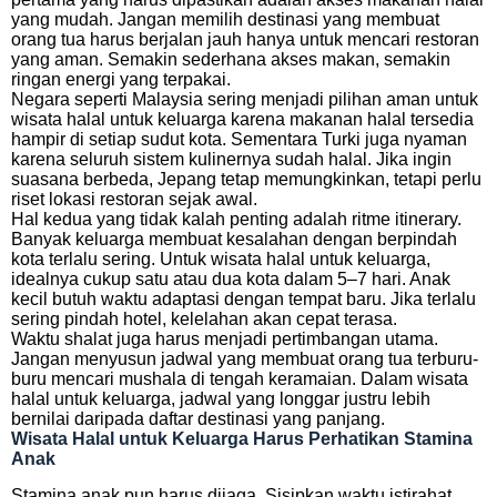
yang mudah. Jangan memilih destinasi yang membuat
orang tua harus berjalan jauh hanya untuk mencari restoran
yang aman. Semakin sederhana akses makan, semakin
ringan energi yang terpakai.
Negara seperti Malaysia sering menjadi pilihan aman untuk
wisata halal untuk keluarga karena makanan halal tersedia
hampir di setiap sudut kota. Sementara Turki juga nyaman
karena seluruh sistem kulinernya sudah halal. Jika ingin
suasana berbeda, Jepang tetap memungkinkan, tetapi perlu
riset lokasi restoran sejak awal.
Hal kedua yang tidak kalah penting adalah ritme itinerary.
Banyak keluarga membuat kesalahan dengan berpindah
kota terlalu sering. Untuk wisata halal untuk keluarga,
idealnya cukup satu atau dua kota dalam 5–7 hari. Anak
kecil butuh waktu adaptasi dengan tempat baru. Jika terlalu
sering pindah hotel, kelelahan akan cepat terasa.
Waktu shalat juga harus menjadi pertimbangan utama.
Jangan menyusun jadwal yang membuat orang tua terburu-
buru mencari mushala di tengah keramaian. Dalam wisata
halal untuk keluarga, jadwal yang longgar justru lebih
bernilai daripada daftar destinasi yang panjang.
Wisata Halal untuk Keluarga Harus Perhatikan Stamina
Anak
Stamina anak pun harus dijaga. Sisipkan waktu istirahat