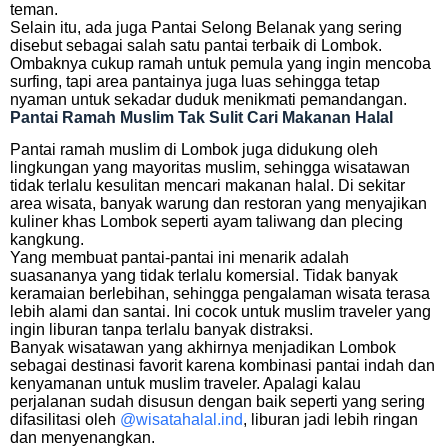
teman.
Selain itu, ada juga Pantai Selong Belanak yang sering
disebut sebagai salah satu pantai terbaik di Lombok.
Ombaknya cukup ramah untuk pemula yang ingin mencoba
surfing, tapi area pantainya juga luas sehingga tetap
nyaman untuk sekadar duduk menikmati pemandangan.
Pantai Ramah Muslim Tak Sulit Cari Makanan Halal
Pantai ramah muslim di Lombok juga didukung oleh
lingkungan yang mayoritas muslim, sehingga wisatawan
tidak terlalu kesulitan mencari makanan halal. Di sekitar
area wisata, banyak warung dan restoran yang menyajikan
kuliner khas Lombok seperti ayam taliwang dan plecing
kangkung.
Yang membuat pantai-pantai ini menarik adalah
suasananya yang tidak terlalu komersial. Tidak banyak
keramaian berlebihan, sehingga pengalaman wisata terasa
lebih alami dan santai. Ini cocok untuk muslim traveler yang
ingin liburan tanpa terlalu banyak distraksi.
Banyak wisatawan yang akhirnya menjadikan Lombok
sebagai destinasi favorit karena kombinasi pantai indah dan
kenyamanan untuk muslim traveler. Apalagi kalau
perjalanan sudah disusun dengan baik seperti yang sering
difasilitasi oleh
@wisatahalal.ind
, liburan jadi lebih ringan
dan menyenangkan.