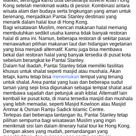
Market, sehingga kamu bisa berbelanja suvenir khas Hong
Kong setelah menikmati waktu di pesisir. Kombinasi antara
wisata alam dan budaya serta lingkungan yang aman untuk
berenang, menjadikan Pantai Stanley destinasi yang
menarik dalam halal tour di Hong Kong.
Bagi wisatawan Muslim, mencari makanan halal memang
membutuhkan sedikit usaha karena tidak banyak restoran
halal di area ini. Namun, beberapa restoran di sekitar pasar
menawarkan pilihan makanan laut dan hidangan vegetarian
yang bisa menjadi alternatif. Kamu juga bisa membawa
bekal dari restoran halal yang banyak tersedia di pusat kota
sebelum berangkat ke Pantai Stanley.
Dalam hal ibadah, Pantai Stanley tidak memiliki fasilitas
khusus untuk shalat seperti masjid atau mushala. Akan
tetapi, kamu tetap bisa
menemukan
tempat yang tenang
untuk shalat. Area pantai yang luas dan beberapa sudut
taman yang sepi bisa digunakan sebagai tempat shalat asal
membawa sajadah dan petunjuk arah kiblat. Alternatif lain
kembali ke pusat kota, di mana tersedia masjid dan mushala
yang lebih memadai, seperti Masjid Kowloon atau Masjid
Ammar & Osman Ramju Sadick Islamic Centre.
Terlepas dari beberapa tantangan itu, Pantai Stanley tetap
pilihan sempurna bagi wisatawan Muslim yang ingin
menikmati sisi lain dalam
itinerary
halal tour ke Hong Kong.
Dengan akses yang mudah, pemandangan yang