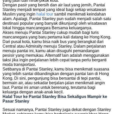
yang jauh dari hiruk-pikuk kota.
Dengan pasir yang bersih dan air laut yang jernih, Pantai
Stanley menjadi tempat yang ideal bagi setiap wisatawan
Muslim yang ingin
halal tour
sambil menikmati keindahan
alam. Apalagi, Pantai Stanley pun sudah menjadi salah satu
destinasi popular yang banyak dikunjungi oleh wisatawan
lokal hingga mancanegara Bersama keluarganya.
Akses menuju Pantai Stanley cukup mudah bagi turis
mancanegara yang baru pertama kali datang ke Hong Kong.
Dari pusat kota, kamu bisa naik bus yang berangkat dari
Central atau Admiralty menuju Stanley. Dalam perjalanan
menuju pantai ini, kamu akan disuguhi pemandangan
pesisir yang memukau. Alternatif lain adalah menggunakan
taksi jika ingin perjalanan lebih cepat tanpa perlu berganti
moda transportasi.
Setibanya di Pantai Stanley, kamu bisa menikmati suasana
yang lebih santai dibandingkan dengan pantai lain di Hong
Kong. Di sini, pengunjung bisa bersantai di tepi pantai,
bermain air, atau sekadar berjalan-jalan menikmati angin
laut. Pantai ini aman untuk berenang, terutama bagi
keluarga dengan anak-anak kecil.
Halal Tour ke Pantai Stanley Bisa Sekaligus Mampir ke
Pasar Stanley
Sesuai namanya, Pantai Stanley juga dekat dengan Stanley