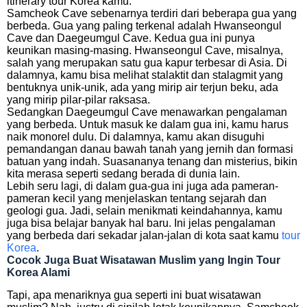
itinerary tour Korea kamu.
Samcheok Cave sebenarnya terdiri dari beberapa gua yang
berbeda. Gua yang paling terkenal adalah Hwanseongul
Cave dan Daegeumgul Cave. Kedua gua ini punya
keunikan masing-masing. Hwanseongul Cave, misalnya,
salah yang merupakan satu gua kapur terbesar di Asia. Di
dalamnya, kamu bisa melihat stalaktit dan stalagmit yang
bentuknya unik-unik, ada yang mirip air terjun beku, ada
yang mirip pilar-pilar raksasa.
Sedangkan Daegeumgul Cave menawarkan pengalaman
yang berbeda. Untuk masuk ke dalam gua ini, kamu harus
naik monorel dulu. Di dalamnya, kamu akan disuguhi
pemandangan danau bawah tanah yang jernih dan formasi
batuan yang indah. Suasananya tenang dan misterius, bikin
kita merasa seperti sedang berada di dunia lain.
Lebih seru lagi, di dalam gua-gua ini juga ada pameran-
pameran kecil yang menjelaskan tentang sejarah dan
geologi gua. Jadi, selain menikmati keindahannya, kamu
juga bisa belajar banyak hal baru. Ini jelas pengalaman
yang berbeda dari sekadar jalan-jalan di kota saat kamu
tour
Korea
.
Cocok Juga Buat Wisatawan Muslim yang Ingin Tour
Korea Alami
Tapi, apa menariknya gua seperti ini buat wisatawan