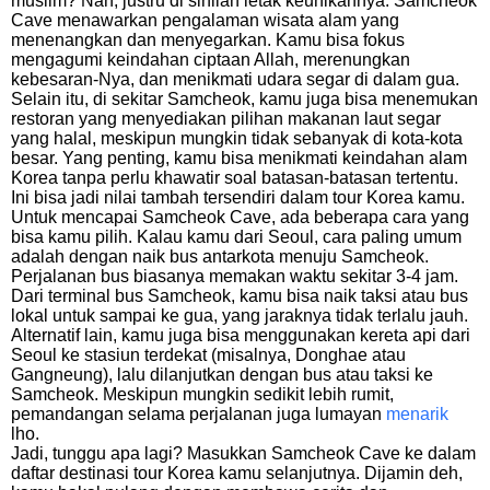
muslim? Nah, justru di sinilah letak keunikannya. Samcheok
Cave menawarkan pengalaman wisata alam yang
menenangkan dan menyegarkan. Kamu bisa fokus
mengagumi keindahan ciptaan Allah, merenungkan
kebesaran-Nya, dan menikmati udara segar di dalam gua.
Selain itu, di sekitar Samcheok, kamu juga bisa menemukan
restoran yang menyediakan pilihan makanan laut segar
yang halal, meskipun mungkin tidak sebanyak di kota-kota
besar. Yang penting, kamu bisa menikmati keindahan alam
Korea tanpa perlu khawatir soal batasan-batasan tertentu.
Ini bisa jadi nilai tambah tersendiri dalam tour Korea kamu.
Untuk mencapai Samcheok Cave, ada beberapa cara yang
bisa kamu pilih. Kalau kamu dari Seoul, cara paling umum
adalah dengan naik bus antarkota menuju Samcheok.
Perjalanan bus biasanya memakan waktu sekitar 3-4 jam.
Dari terminal bus Samcheok, kamu bisa naik taksi atau bus
lokal untuk sampai ke gua, yang jaraknya tidak terlalu jauh.
Alternatif lain, kamu juga bisa menggunakan kereta api dari
Seoul ke stasiun terdekat (misalnya, Donghae atau
Gangneung), lalu dilanjutkan dengan bus atau taksi ke
Samcheok. Meskipun mungkin sedikit lebih rumit,
pemandangan selama perjalanan juga lumayan
menarik
lho.
Jadi, tunggu apa lagi? Masukkan Samcheok Cave ke dalam
daftar destinasi tour Korea kamu selanjutnya. Dijamin deh,