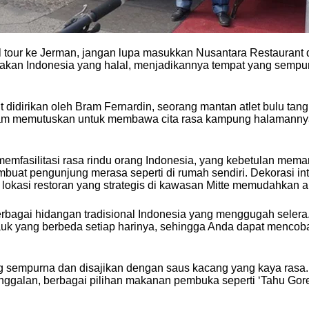
ur ke Jerman, jangan lupa masukkan Nusantara Restaurant di B
sakan Indonesia yang halal, menjadikannya tempat yang sempu
t didirikan oleh Bram Fernardin, seorang mantan atlet bulu tan
, Bram memutuskan untuk membawa cita rasa kampung halamann
mfasilitasi rasa rindu orang Indonesia, yang kebetulan mema
uat pengunjung merasa seperti di rumah sendiri. Dekorasi int
lokasi restoran yang strategis di kawasan Mitte memudahkan 
agai hidangan tradisional Indonesia yang menggugah selera. 
auk yang berbeda setiap harinya, sehingga Anda dapat mencoba 
 sempurna dan disajikan dengan saus kacang yang kaya rasa. 
nggalan, berbagai pilihan makanan pembuka seperti ‘Tahu Gor