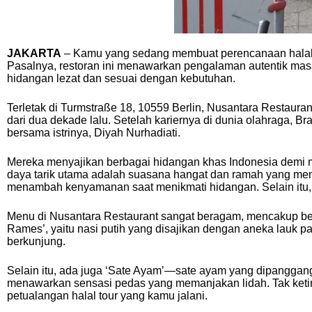
JAKARTA
– Kamu yang sedang membuat perencanaan halal to
Pasalnya, restoran ini menawarkan pengalaman autentik ma
hidangan lezat dan sesuai dengan kebutuhan.
Terletak di Turmstraße 18, 10559 Berlin, Nusantara Restauran
dari dua dekade lalu. Setelah kariernya di dunia olahraga
bersama istrinya, Diyah Nurhadiati.
Mereka menyajikan berbagai hidangan khas Indonesia demi me
daya tarik utama adalah suasana hangat dan ramah yang memb
menambah kenyamanan saat menikmati hidangan. Selain itu, 
Menu di Nusantara Restaurant sangat beragam, mencakup berb
Rames’, yaitu nasi putih yang disajikan dengan aneka lauk p
berkunjung.
Selain itu, ada juga ‘Sate Ayam’—sate ayam yang dipanggang
menawarkan sensasi pedas yang memanjakan lidah. Tak keti
petualangan halal tour yang kamu jalani.