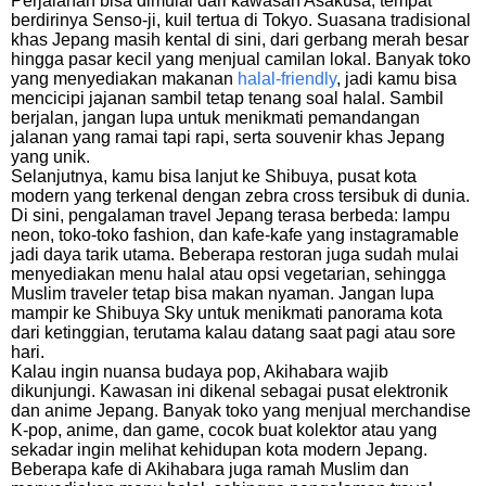
Perjalanan bisa dimulai dari kawasan Asakusa, tempat
berdirinya Senso-ji, kuil tertua di Tokyo. Suasana tradisional
khas Jepang masih kental di sini, dari gerbang merah besar
hingga pasar kecil yang menjual camilan lokal. Banyak toko
yang menyediakan makanan
halal-friendly
, jadi kamu bisa
mencicipi jajanan sambil tetap tenang soal halal. Sambil
berjalan, jangan lupa untuk menikmati pemandangan
jalanan yang ramai tapi rapi, serta souvenir khas Jepang
yang unik.
Selanjutnya, kamu bisa lanjut ke Shibuya, pusat kota
modern yang terkenal dengan zebra cross tersibuk di dunia.
Di sini, pengalaman travel Jepang terasa berbeda: lampu
neon, toko-toko fashion, dan kafe-kafe yang instagramable
jadi daya tarik utama. Beberapa restoran juga sudah mulai
menyediakan menu halal atau opsi vegetarian, sehingga
Muslim traveler tetap bisa makan nyaman. Jangan lupa
mampir ke Shibuya Sky untuk menikmati panorama kota
dari ketinggian, terutama kalau datang saat pagi atau sore
hari.
Kalau ingin nuansa budaya pop, Akihabara wajib
dikunjungi. Kawasan ini dikenal sebagai pusat elektronik
dan anime Jepang. Banyak toko yang menjual merchandise
K-pop, anime, dan game, cocok buat kolektor atau yang
sekadar ingin melihat kehidupan kota modern Jepang.
Beberapa kafe di Akihabara juga ramah Muslim dan