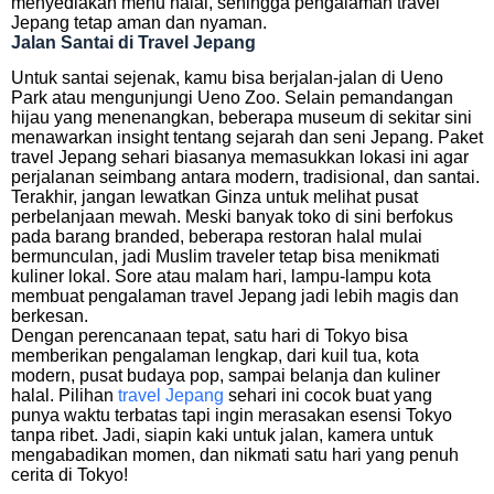
menyediakan menu halal, sehingga pengalaman travel
Jepang tetap aman dan nyaman.
Jalan Santai di Travel Jepang
Untuk santai sejenak, kamu bisa berjalan-jalan di Ueno
Park atau mengunjungi Ueno Zoo. Selain pemandangan
hijau yang menenangkan, beberapa museum di sekitar sini
menawarkan insight tentang sejarah dan seni Jepang. Paket
travel Jepang sehari biasanya memasukkan lokasi ini agar
perjalanan seimbang antara modern, tradisional, dan santai.
Terakhir, jangan lewatkan Ginza untuk melihat pusat
perbelanjaan mewah. Meski banyak toko di sini berfokus
pada barang branded, beberapa restoran halal mulai
bermunculan, jadi Muslim traveler tetap bisa menikmati
kuliner lokal. Sore atau malam hari, lampu-lampu kota
membuat pengalaman travel Jepang jadi lebih magis dan
berkesan.
Dengan perencanaan tepat, satu hari di Tokyo bisa
memberikan pengalaman lengkap, dari kuil tua, kota
modern, pusat budaya pop, sampai belanja dan kuliner
halal. Pilihan
travel Jepang
sehari ini cocok buat yang
punya waktu terbatas tapi ingin merasakan esensi Tokyo
tanpa ribet. Jadi, siapin kaki untuk jalan, kamera untuk
mengabadikan momen, dan nikmati satu hari yang penuh
cerita di Tokyo!