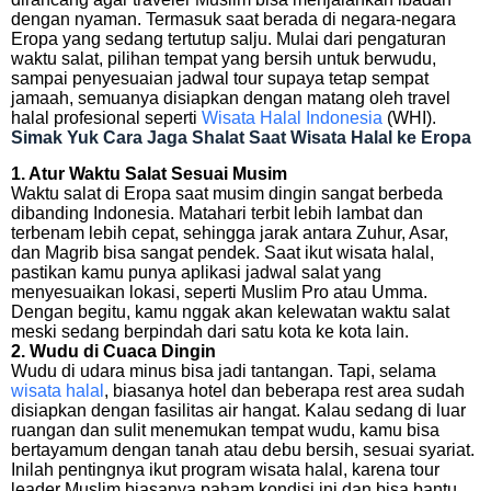
dengan nyaman. Termasuk saat berada di negara-negara
Eropa yang sedang tertutup salju. Mulai dari pengaturan
waktu salat, pilihan tempat yang bersih untuk berwudu,
sampai penyesuaian jadwal tour supaya tetap sempat
jamaah, semuanya disiapkan dengan matang oleh travel
halal profesional seperti
Wisata Halal Indonesia
(WHI).
Simak Yuk Cara Jaga Shalat Saat Wisata Halal ke Eropa
1. Atur Waktu Salat Sesuai Musim
Waktu salat di Eropa saat musim dingin sangat berbeda
dibanding Indonesia. Matahari terbit lebih lambat dan
terbenam lebih cepat, sehingga jarak antara Zuhur, Asar,
dan Magrib bisa sangat pendek. Saat ikut wisata halal,
pastikan kamu punya aplikasi jadwal salat yang
menyesuaikan lokasi, seperti Muslim Pro atau Umma.
Dengan begitu, kamu nggak akan kelewatan waktu salat
meski sedang berpindah dari satu kota ke kota lain.
2. Wudu di Cuaca Dingin
Wudu di udara minus bisa jadi tantangan. Tapi, selama
wisata halal
, biasanya hotel dan beberapa rest area sudah
disiapkan dengan fasilitas air hangat. Kalau sedang di luar
ruangan dan sulit menemukan tempat wudu, kamu bisa
bertayamum dengan tanah atau debu bersih, sesuai syariat.
Inilah pentingnya ikut program wisata halal, karena tour
leader Muslim biasanya paham kondisi ini dan bisa bantu