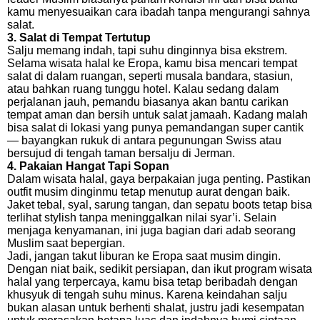
kamu menyesuaikan cara ibadah tanpa mengurangi sahnya
salat.
3. Salat di Tempat Tertutup
Salju memang indah, tapi suhu dinginnya bisa ekstrem.
Selama wisata halal ke Eropa, kamu bisa mencari tempat
salat di dalam ruangan, seperti musala bandara, stasiun,
atau bahkan ruang tunggu hotel. Kalau sedang dalam
perjalanan jauh, pemandu biasanya akan bantu carikan
tempat aman dan bersih untuk salat jamaah. Kadang malah
bisa salat di lokasi yang punya pemandangan super cantik
— bayangkan rukuk di antara pegunungan Swiss atau
bersujud di tengah taman bersalju di Jerman.
4. Pakaian Hangat Tapi Sopan
Dalam wisata halal, gaya berpakaian juga penting. Pastikan
outfit musim dinginmu tetap menutup aurat dengan baik.
Jaket tebal, syal, sarung tangan, dan sepatu boots tetap bisa
terlihat stylish tanpa meninggalkan nilai syar’i. Selain
menjaga kenyamanan, ini juga bagian dari adab seorang
Muslim saat bepergian.
Jadi, jangan takut liburan ke Eropa saat musim dingin.
Dengan niat baik, sedikit persiapan, dan ikut program wisata
halal yang terpercaya, kamu bisa tetap beribadah dengan
khusyuk di tengah suhu minus. Karena keindahan salju
bukan alasan untuk berhenti shalat, justru jadi kesempatan