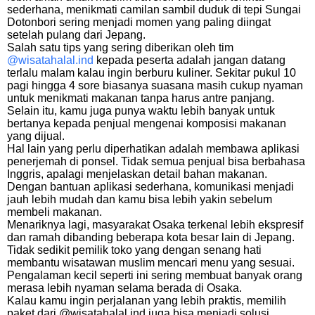
sederhana, menikmati camilan sambil duduk di tepi Sungai
Dotonbori sering menjadi momen yang paling diingat
setelah pulang dari Jepang.
Salah satu tips yang sering diberikan oleh tim
@wisatahalal.ind
kepada peserta adalah jangan datang
terlalu malam kalau ingin berburu kuliner. Sekitar pukul 10
pagi hingga 4 sore biasanya suasana masih cukup nyaman
untuk menikmati makanan tanpa harus antre panjang.
Selain itu, kamu juga punya waktu lebih banyak untuk
bertanya kepada penjual mengenai komposisi makanan
yang dijual.
Hal lain yang perlu diperhatikan adalah membawa aplikasi
penerjemah di ponsel. Tidak semua penjual bisa berbahasa
Inggris, apalagi menjelaskan detail bahan makanan.
Dengan bantuan aplikasi sederhana, komunikasi menjadi
jauh lebih mudah dan kamu bisa lebih yakin sebelum
membeli makanan.
Menariknya lagi, masyarakat Osaka terkenal lebih ekspresif
dan ramah dibanding beberapa kota besar lain di Jepang.
Tidak sedikit pemilik toko yang dengan senang hati
membantu wisatawan muslim mencari menu yang sesuai.
Pengalaman kecil seperti ini sering membuat banyak orang
merasa lebih nyaman selama berada di Osaka.
Kalau kamu ingin perjalanan yang lebih praktis, memilih
paket dari @wisatahalal.ind juga bisa menjadi solusi.