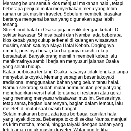
Memang belum semua kios menjual makanan halal, tetapi
beberapa penjual mulai menyediakan menu yang lebih
ramah untuk muslim traveler. Sebelum membeli, biasakan
bertanya mengenai bahan yang digunakan agar lebih
tenang.
Street food halal di Osaka juga identik dengan kebab. Di
sekitar kawasan Shinsaibashi dan Namba, ada beberapa
kios kebab yang cukup terkenal di kalangan wisatawan
muslim, salah satunya Maya Halal Kebab. Dagingnya
empuk, porsinya besar, dan harganya masih cukup
bersahabat. Banyak orang memilih membeli kebab lalu
menikmatinya sambil berjalan menyusuri jalanan Osaka
yang selalu hidup.
Kalau berbicara tentang Osaka, rasanya tidak lengkap tanpa
menyebut takoyaki. Memang sebagian besar takoyaki
tradisional menggunakan bahan yang belum tentu halal.
Namun sekarang sudah mulai bermunculan penjual yang
menghadirkan versi halal, terutama di restoran atau gerai
yang memang menyasar wisatawan muslim. Sensasinya
tetap sama, bagian luar renyah, bagian dalam lembut, lalu
meleleh di mulut saat masih hangat.
Selain makanan berat, ada juga berbagai camilan halal
yang layak dicoba. Beberapa toko di sekitar Namba menjual
es krim matcha, mochi, hingga taiyaki dengan bahan yang
lebih aman untuk muslim traveler. Walaupun terlihat