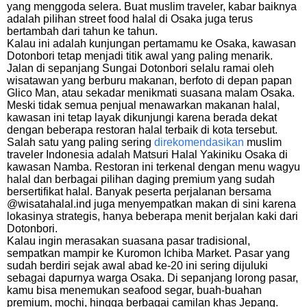
yang menggoda selera. Buat muslim traveler, kabar baiknya
adalah pilihan street food halal di Osaka juga terus
bertambah dari tahun ke tahun.
Kalau ini adalah kunjungan pertamamu ke Osaka, kawasan
Dotonbori tetap menjadi titik awal yang paling menarik.
Jalan di sepanjang Sungai Dotonbori selalu ramai oleh
wisatawan yang berburu makanan, berfoto di depan papan
Glico Man, atau sekadar menikmati suasana malam Osaka.
Meski tidak semua penjual menawarkan makanan halal,
kawasan ini tetap layak dikunjungi karena berada dekat
dengan beberapa restoran halal terbaik di kota tersebut.
Salah satu yang paling sering
direkomendasikan
muslim
traveler Indonesia adalah Matsuri Halal Yakiniku Osaka di
kawasan Namba. Restoran ini terkenal dengan menu wagyu
halal dan berbagai pilihan daging premium yang sudah
bersertifikat halal. Banyak peserta perjalanan bersama
@wisatahalal.ind juga menyempatkan makan di sini karena
lokasinya strategis, hanya beberapa menit berjalan kaki dari
Dotonbori.
Kalau ingin merasakan suasana pasar tradisional,
sempatkan mampir ke Kuromon Ichiba Market. Pasar yang
sudah berdiri sejak awal abad ke-20 ini sering dijuluki
sebagai dapurnya warga Osaka. Di sepanjang lorong pasar,
kamu bisa menemukan seafood segar, buah-buahan
premium, mochi, hingga berbagai camilan khas Jepang.