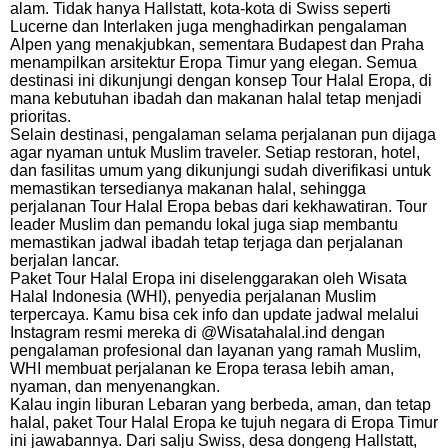
alam. Tidak hanya Hallstatt, kota-kota di Swiss seperti
Lucerne dan Interlaken juga menghadirkan pengalaman
Alpen yang menakjubkan, sementara Budapest dan Praha
menampilkan arsitektur Eropa Timur yang elegan. Semua
destinasi ini dikunjungi dengan konsep Tour Halal Eropa, di
mana kebutuhan ibadah dan makanan halal tetap menjadi
prioritas.
Selain destinasi, pengalaman selama perjalanan pun dijaga
agar nyaman untuk Muslim traveler. Setiap restoran, hotel,
dan fasilitas umum yang dikunjungi sudah diverifikasi untuk
memastikan tersedianya makanan halal, sehingga
perjalanan Tour Halal Eropa bebas dari kekhawatiran. Tour
leader Muslim dan pemandu lokal juga siap membantu
memastikan jadwal ibadah tetap terjaga dan perjalanan
berjalan lancar.
Paket Tour Halal Eropa ini diselenggarakan oleh Wisata
Halal Indonesia (WHI), penyedia perjalanan Muslim
terpercaya. Kamu bisa cek info dan update jadwal melalui
Instagram resmi mereka di @Wisatahalal.ind dengan
pengalaman profesional dan layanan yang ramah Muslim,
WHI membuat perjalanan ke Eropa terasa lebih aman,
nyaman, dan menyenangkan.
Kalau ingin liburan Lebaran yang berbeda, aman, dan tetap
halal, paket Tour Halal Eropa ke tujuh negara di Eropa Timur
ini jawabannya. Dari salju Swiss, desa dongeng Hallstatt,