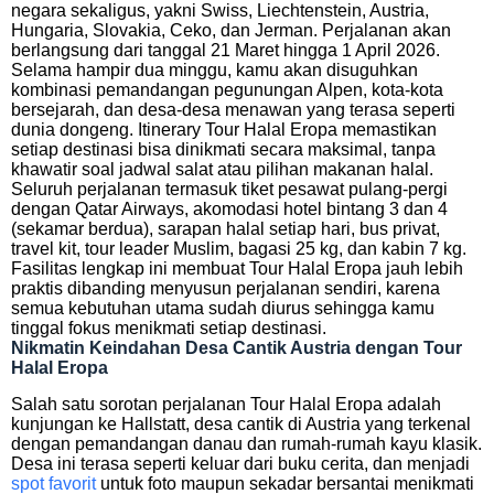
negara sekaligus, yakni Swiss, Liechtenstein, Austria,
Hungaria, Slovakia, Ceko, dan Jerman. Perjalanan akan
berlangsung dari tanggal 21 Maret hingga 1 April 2026.
Selama hampir dua minggu, kamu akan disuguhkan
kombinasi pemandangan pegunungan Alpen, kota-kota
bersejarah, dan desa-desa menawan yang terasa seperti
dunia dongeng. Itinerary Tour Halal Eropa memastikan
setiap destinasi bisa dinikmati secara maksimal, tanpa
khawatir soal jadwal salat atau pilihan makanan halal.
Seluruh perjalanan termasuk tiket pesawat pulang-pergi
dengan Qatar Airways, akomodasi hotel bintang 3 dan 4
(sekamar berdua), sarapan halal setiap hari, bus privat,
travel kit, tour leader Muslim, bagasi 25 kg, dan kabin 7 kg.
Fasilitas lengkap ini membuat Tour Halal Eropa jauh lebih
praktis dibanding menyusun perjalanan sendiri, karena
semua kebutuhan utama sudah diurus sehingga kamu
tinggal fokus menikmati setiap destinasi.
Nikmatin Keindahan Desa Cantik Austria dengan Tour
Halal Eropa
Salah satu sorotan perjalanan Tour Halal Eropa adalah
kunjungan ke Hallstatt, desa cantik di Austria yang terkenal
dengan pemandangan danau dan rumah-rumah kayu klasik.
Desa ini terasa seperti keluar dari buku cerita, dan menjadi
spot favorit
untuk foto maupun sekadar bersantai menikmati