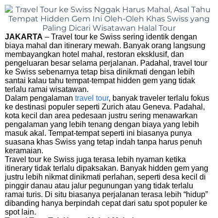
JAKARTA
– Travel tour ke Swiss sering identik dengan
biaya mahal dan itinerary mewah. Banyak orang langsung
membayangkan hotel mahal, restoran eksklusif, dan
pengeluaran besar selama perjalanan. Padahal, travel tour
ke Swiss sebenarnya tetap bisa dinikmati dengan lebih
santai kalau tahu tempat-tempat hidden gem yang tidak
terlalu ramai wisatawan.
Dalam pengalaman
travel tour
, banyak traveler terlalu fokus
ke destinasi populer seperti Zurich atau Geneva. Padahal,
kota kecil dan area pedesaan justru sering menawarkan
pengalaman yang lebih tenang dengan biaya yang lebih
masuk akal. Tempat-tempat seperti ini biasanya punya
suasana khas Swiss yang tetap indah tanpa harus penuh
keramaian.
Travel tour ke Swiss juga terasa lebih nyaman ketika
itinerary tidak terlalu dipaksakan. Banyak hidden gem yang
justru lebih nikmat dinikmati perlahan, seperti desa kecil di
pinggir danau atau jalur pegunungan yang tidak terlalu
ramai turis. Di situ biasanya perjalanan terasa lebih “hidup”
dibanding hanya berpindah cepat dari satu spot populer ke
spot lain.