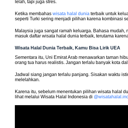
lelah, tapi juga stres.
Ketika membahas
wisata halal dunia
terbaik untuk kelua
seperti Turki sering menjadi pilihan karena kombinasi sej
Malaysia juga sangat ramah keluarga. Bahasa mudah, m
masuk daftar wisata halal dunia terbaik, terutama karena
Wisata Halal Dunia Terbaik, Kamu Bisa Lirik UEA
Sementara itu, Uni Emirat Arab menawarkan taman hibu
orang tua harus realistis. Jangan terlalu banyak kota da
Jadwal siang jangan terlalu panjang. Sisakan waktu istir
melelahkan.
Karena itu, sebelum menentukan pilihan wisata halal dun
lihat melalui Wisata Halal Indonesia di
@wisatahalal.in