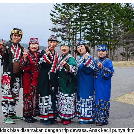
tidak bisa disamakan dengan trip dewasa. Anak kecil punya ritme