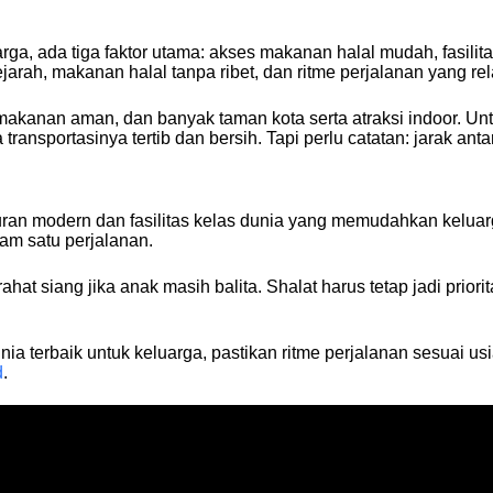
rga, ada tiga faktor utama: akses makanan halal mudah, fasilitas
arah, makanan halal tanpa ribet, dan ritme perjalanan yang relat
akanan aman, dan banyak taman kota serta atraksi indoor. Unt
 transportasinya tertib dan bersih. Tapi perlu catatan: jarak ant
ran modern dan fasilitas kelas dunia yang memudahkan keluarg
lam satu perjalanan.
ahat siang jika anak masih balita. Shalat harus tetap jadi prio
ia terbaik untuk keluarga, pastikan ritme perjalanan sesuai us
d
.