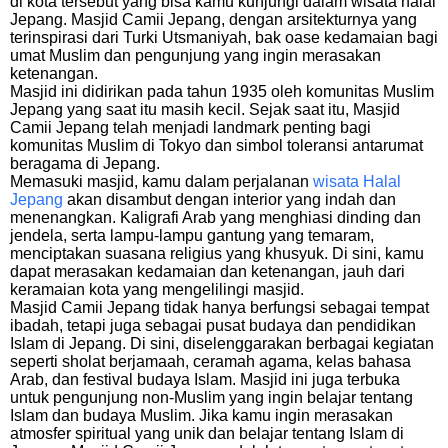
di kota tersebut yang bisa kamu kunjungi dalam wisata halal
Jepang. Masjid Camii Jepang, dengan arsitekturnya yang
terinspirasi dari Turki Utsmaniyah, bak oase kedamaian bagi
umat Muslim dan pengunjung yang ingin merasakan
ketenangan.
Masjid ini didirikan pada tahun 1935 oleh komunitas Muslim
Jepang yang saat itu masih kecil. Sejak saat itu, Masjid
Camii Jepang telah menjadi landmark penting bagi
komunitas Muslim di Tokyo dan simbol toleransi antarumat
beragama di Jepang.
Memasuki masjid, kamu dalam perjalanan
wisata Halal
Jepang
akan disambut dengan interior yang indah dan
menenangkan. Kaligrafi Arab yang menghiasi dinding dan
jendela, serta lampu-lampu gantung yang temaram,
menciptakan suasana religius yang khusyuk. Di sini, kamu
dapat merasakan kedamaian dan ketenangan, jauh dari
keramaian kota yang mengelilingi masjid.
Masjid Camii Jepang tidak hanya berfungsi sebagai tempat
ibadah, tetapi juga sebagai pusat budaya dan pendidikan
Islam di Jepang. Di sini, diselenggarakan berbagai kegiatan
seperti sholat berjamaah, ceramah agama, kelas bahasa
Arab, dan festival budaya Islam. Masjid ini juga terbuka
untuk pengunjung non-Muslim yang ingin belajar tentang
Islam dan budaya Muslim. Jika kamu ingin merasakan
atmosfer spiritual yang unik dan belajar tentang Islam di