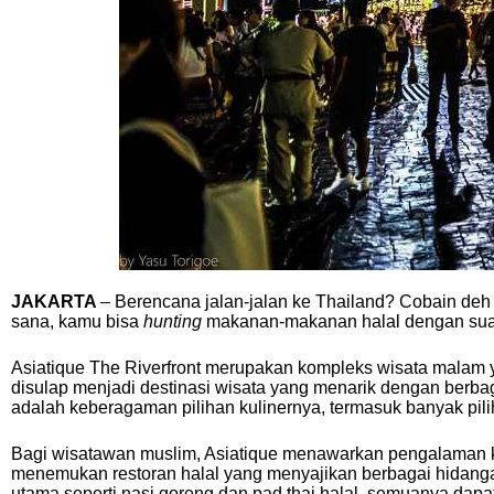
JAKARTA
– Berencana jalan-jalan ke Thailand? Cobain deh 
sana, kamu bisa
hunting
makanan-makanan halal dengan sua
Asiatique The Riverfront merupakan kompleks wisata malam y
disulap menjadi destinasi wisata yang menarik dengan berbagai
adalah keberagaman pilihan kulinernya, termasuk banyak pi
Bagi wisatawan muslim, Asiatique menawarkan pengalaman k
menemukan restoran halal yang menyajikan berbagai hidangan
utama seperti nasi goreng dan pad thai halal, semuanya dapat