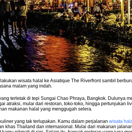
lakukan wisata halal ke Asiatique The Riverfront sambil berbu
sana malam yang indah.
ang terletak di tepi Sungai Chao Phraya, Bangkok. Dulunya me
 atraksi, mulai dari restoran, toko-toko, hingga pertunjukan li
lihan makanan halal yang menggugah selera.
uliner yang tak terlupakan. Kamu dalam perjalanan
wisata hala
 khas Thailand dan internasional. Mulai dari makanan jalanan
 kamu nikmati di sini. Selain itu, banyak restoran yang juga m