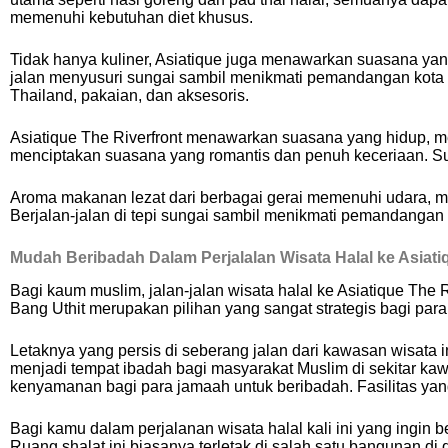
memenuhi kebutuhan diet khusus.
Tidak hanya kuliner, Asiatique juga menawarkan suasana y
jalan menyusuri sungai sambil menikmati pemandangan kota Ba
Thailand, pakaian, dan aksesoris.
Asiatique The Riverfront menawarkan suasana yang hidup, me
menciptakan suasana yang romantis dan penuh keceriaan. 
Aroma makanan lezat dari berbagai gerai memenuhi udara, 
Berjalan-jalan di tepi sungai sambil menikmati pemandangan 
Mudah Beribadah Dalam Perjalalan Wisata Halal ke Asiati
Bagi kaum muslim, jalan-jalan wisata halal ke Asiatique The 
Bang Uthit merupakan pilihan yang sangat strategis bagi par
Letaknya yang persis di seberang jalan dari kawasan wisata 
menjadi tempat ibadah bagi masyarakat Muslim di sekitar ka
kenyamanan bagi para jamaah untuk beribadah. Fasilitas yang
Bagi kamu dalam perjalanan wisata halal kali ini yang ingin 
Ruang shalat ini biasanya terletak di salah satu bangunan di