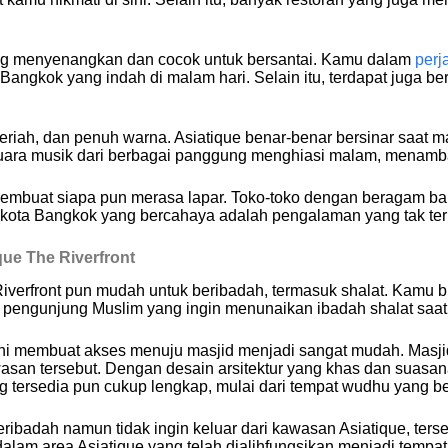
ang menyenangkan dan cocok untuk bersantai. Kamu dalam
perj
ngkok yang indah di malam hari. Selain itu, terdapat juga be
riah, dan penuh warna. Asiatique benar-benar bersinar saat m
Suara musik dari berbagai panggung menghiasi malam, menamb
membuat siapa pun merasa lapar. Toko-toko dengan beragam b
kota Bangkok yang bercahaya adalah pengalaman yang tak terlu
que The Riverfront
Riverfront pun mudah untuk beribadah, termasuk shalat. Kamu b
a pengunjung Muslim yang ingin menunaikan ibadah shalat saat 
ini membuat akses menuju masjid menjadi sangat mudah. Masjid 
wasan tersebut. Dengan desain arsitektur yang khas dan suasa
 tersedia pun cukup lengkap, mulai dari tempat wudhu yang ber
beribadah namun tidak ingin keluar dari kawasan Asiatique, ters
 dalam area Asiatique yang telah dialihfungsikan menjadi tempat