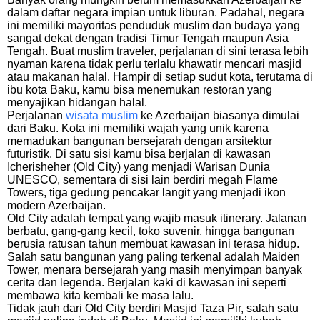
dalam daftar negara impian untuk liburan. Padahal, negara
ini memiliki mayoritas penduduk muslim dan budaya yang
sangat dekat dengan tradisi Timur Tengah maupun Asia
Tengah. Buat muslim traveler, perjalanan di sini terasa lebih
nyaman karena tidak perlu terlalu khawatir mencari masjid
atau makanan halal. Hampir di setiap sudut kota, terutama di
ibu kota Baku, kamu bisa menemukan restoran yang
menyajikan hidangan halal.
Perjalanan
wisata muslim
ke Azerbaijan biasanya dimulai
dari Baku. Kota ini memiliki wajah yang unik karena
memadukan bangunan bersejarah dengan arsitektur
futuristik. Di satu sisi kamu bisa berjalan di kawasan
Icherisheher (Old City) yang menjadi Warisan Dunia
UNESCO, sementara di sisi lain berdiri megah Flame
Towers, tiga gedung pencakar langit yang menjadi ikon
modern Azerbaijan.
Old City adalah tempat yang wajib masuk itinerary. Jalanan
berbatu, gang-gang kecil, toko suvenir, hingga bangunan
berusia ratusan tahun membuat kawasan ini terasa hidup.
Salah satu bangunan yang paling terkenal adalah Maiden
Tower, menara bersejarah yang masih menyimpan banyak
cerita dan legenda. Berjalan kaki di kawasan ini seperti
membawa kita kembali ke masa lalu.
Tidak jauh dari Old City berdiri Masjid Taza Pir, salah satu