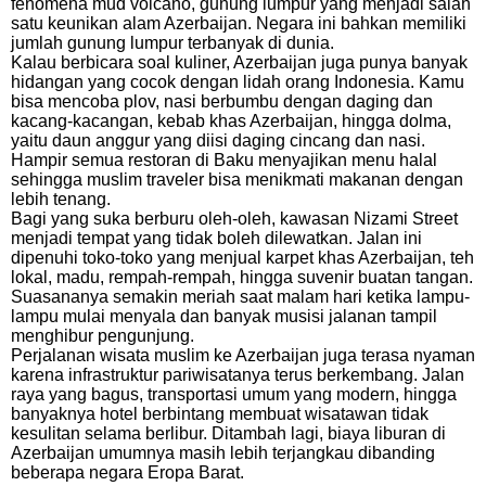
fenomena mud volcano, gunung lumpur yang menjadi salah
satu keunikan alam Azerbaijan. Negara ini bahkan memiliki
jumlah gunung lumpur terbanyak di dunia.
Kalau berbicara soal kuliner, Azerbaijan juga punya banyak
hidangan yang cocok dengan lidah orang Indonesia. Kamu
bisa mencoba plov, nasi berbumbu dengan daging dan
kacang-kacangan, kebab khas Azerbaijan, hingga dolma,
yaitu daun anggur yang diisi daging cincang dan nasi.
Hampir semua restoran di Baku menyajikan menu halal
sehingga muslim traveler bisa menikmati makanan dengan
lebih tenang.
Bagi yang suka berburu oleh-oleh, kawasan Nizami Street
menjadi tempat yang tidak boleh dilewatkan. Jalan ini
dipenuhi toko-toko yang menjual karpet khas Azerbaijan, teh
lokal, madu, rempah-rempah, hingga suvenir buatan tangan.
Suasananya semakin meriah saat malam hari ketika lampu-
lampu mulai menyala dan banyak musisi jalanan tampil
menghibur pengunjung.
Perjalanan wisata muslim ke Azerbaijan juga terasa nyaman
karena infrastruktur pariwisatanya terus berkembang. Jalan
raya yang bagus, transportasi umum yang modern, hingga
banyaknya hotel berbintang membuat wisatawan tidak
kesulitan selama berlibur. Ditambah lagi, biaya liburan di
Azerbaijan umumnya masih lebih terjangkau dibanding
beberapa negara Eropa Barat.