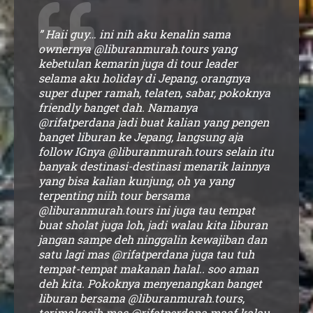
” Haii guy… ini nih aku kenalin sama
ownernya @liburanmurah.tours yang
kebetulan kemarin juga di tour leader
selama aku holiday di Jepang, orangnya
super duper ramah, telaten, sabar, pokoknya
friendly banget dah. Namanya
@rifatperdana jadi buat kalian yang pengen
banget liburan ke Jepang, langsung aja
follow IGnya @liburanmurah.tours selain itu
banyak destinasi-destinasi menarik lainnya
yang bisa kalian kunjung, oh ya yang
terpenting niih tour bersama
@liburanmurah.tours ini juga tau tempat
buat sholat juga loh, jadi walau kita liburan
jangan sampe deh ninggalin kewajiban dan
satu lagi mas @rifatperdana juga tau tuh
tempat-tempat makanan halal.. soo aman
deh kita. Pokoknya menyenangkan banget
liburan bersama @liburanmurah.tours,
terimakasih mas @rifatperdana maaf kalau