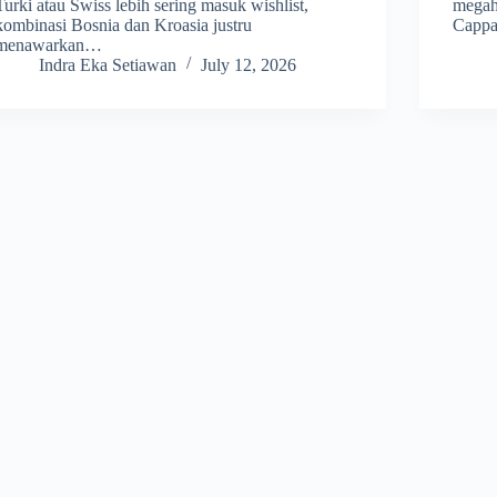
Turki atau Swiss lebih sering masuk wishlist,
megahn
kombinasi Bosnia dan Kroasia justru
Cappad
menawarkan…
Indra Eka Setiawan
July 12, 2026