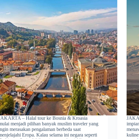
JAKARTA – Halal tour ke Bosnia & Kroasia
JAKAR
mulai menjadi pilihan banyak muslim traveler yang
impia
ingin merasakan pengalaman berbeda saat
menaw
menjelajahi Eropa. Kalau selama ini negara seperti
kuline