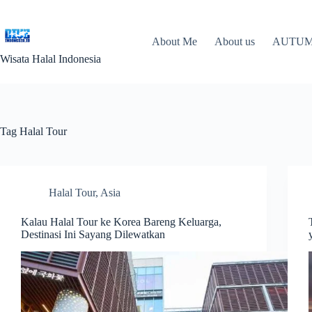
Skip
to
content
About Me
About us
AUTUMN
Wisata Halal Indonesia
Tag
Halal Tour
Halal Tour
,
Asia
Kalau Halal Tour ke Korea Bareng Keluarga,
Destinasi Ini Sayang Dilewatkan