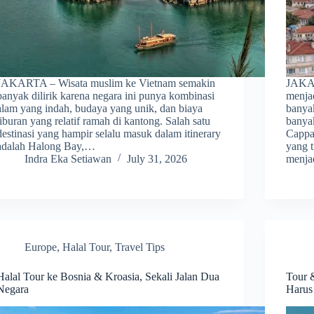
JAKARTA – Wisata muslim ke Vietnam semakin
JAKAR
banyak dilirik karena negara ini punya kombinasi
menjad
alam yang indah, budaya yang unik, dan biaya
banyak
liburan yang relatif ramah di kantong. Salah satu
banya
destinasi yang hampir selalu masuk dalam itinerary
Cappa
adalah Halong Bay,…
yang 
Indra Eka Setiawan
July 31, 2026
menj
Europe
,
Halal Tour
,
Travel Tips
Halal Tour ke Bosnia & Kroasia, Sekali Jalan Dua
Tour 
Negara
Harus