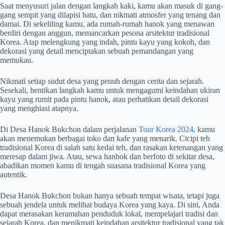
Saat menyusuri jalan dengan langkah kaki, kamu akan masuk di gang-
gang sempit yang dilapisi batu, dan nikmati atmosfer yang tenang dan
damai. Di sekeliling kamu, ada rumah-rumah hanok yang menawan
berdiri dengan anggun, memancarkan pesona arsitektur tradisional
Korea. Atap melengkung yang indah, pintu kayu yang kokoh, dan
dekorasi yang detail menciptakan sebuah pemandangan yang
memukau.
Nikmati setiap sudut desa yang penuh dengan cerita dan sejarah.
Sesekali, hentikan langkah kamu untuk mengagumi keindahan ukiran
kayu yang rumit pada pintu hanok, atau perhatikan detail dekorasi
yang menghiasi atapnya.
Di Desa Hanok Bukchon dalam perjalanan
Tour Korea 2024,
kamu
akan menemukan berbagai toko dan kafe yang menarik. Cicipi teh
tradisional Korea di salah satu kedai teh, dan rasakan ketenangan yang
meresap dalam jiwa. Atau, sewa hanbok dan berfoto di sekitar desa,
abadikan momen kamu di tengah suasana tradisional Korea yang
autentik.
Desa Hanok Bukchon bukan hanya sebuah tempat wisata, tetapi juga
sebuah jendela untuk melihat budaya Korea yang kaya. Di sini, Anda
dapat merasakan keramahan penduduk lokal, mempelajari tradisi dan
sejarah Korea, dan menikmati keindahan arsitektur tradisional yang tak