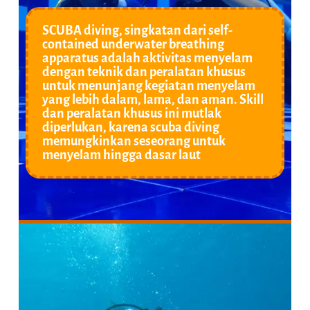
SCUBA diving, singkatan dari self-
contained underwater breathing
apparatus adalah aktivitas menyelam
dengan teknik dan peralatan khusus
untuk menunjang kegiatan menyelam
yang lebih dalam, lama, dan aman. Skill
dan peralatan khusus ini mutlak
diperlukan, karena scuba diving
memungkinkan seseorang untuk
menyelam hingga dasar laut ​