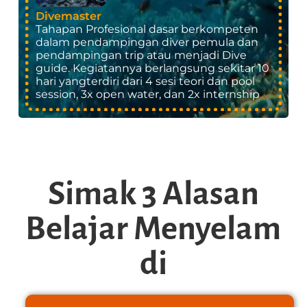
Divemaster
Tahapan Profesional dasar berkompeten
dalam pendampingan diver pemula dan
pendampingan trip atau menjadi Dive
guide. Kegiatannya berlangsung sekitar 10
hari yangterdiri dari 4 sesi teori dan pool
session, 3x open water, dan 2x internship
Simak 3 Alasan
Belajar Menyelam
di