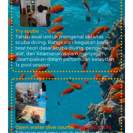
Try scuba
Tahap awal untuk mengenal aktivtas
scuba diving. Rangkaian kegiatan berisi
teor-teori dasar scuba diving, pengenalan
alat, dan keamanan dalam menyelam,
disampaikan dalam pertemuan kelas dan
1x pool session
Open water dive course
(BEST SELLER)
Tahapan pertama untuk mendapatkan