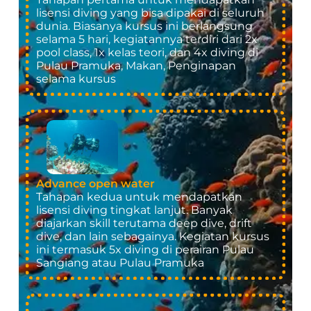
lisensi diving yang bisa dipakai di seluruh
dunia. Biasanya kursus ini berlangsung
selama 5 hari, kegiatannya terdiri dari 2x
pool class, 1x kelas teori, dan 4x diving di
Pulau Pramuka, Makan, Penginapan
selama kursus
Advance open water
Tahapan kedua untuk mendapatkan
lisensi diving tingkat lanjut. Banyak
diajarkan skill terutama deep dive, drift
dive, dan lain sebagainya. Kegiatan kursus
ini termasuk 5x diving di perairan Pulau
Sangiang atau Pulau Pramuka