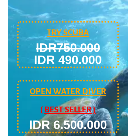
TRY SCUBA
IDR750.000
IDR 490.000
OPEN WATER DIVER
( BEST SELLER )
IDR 6.500.000