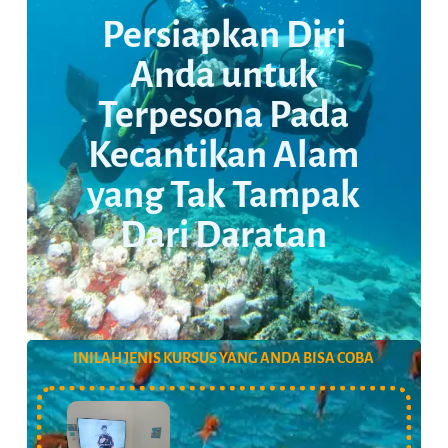
Persiapkan Diri
Anda untuk
Terpesona Pada
Kecantikan Alam
yang Tak Tampak
Dari Daratan
INILAH JENIS KURSUS YANG ANDA BISA COBA